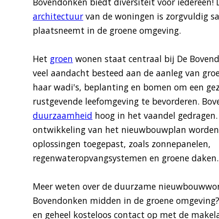
Bovendonken biedt diversiteit voor iedereen!
architectuur
van de woningen is zorgvuldig s
plaatsneemt in de groene omgeving.
Het
groen
wonen staat centraal bij De Boven
veel aandacht besteed aan de aanleg van gr
haar wadi's, beplanting en bomen om een ge
rustgevende leefomgeving te bevorderen. Bov
duurzaamheid
hoog in het vaandel gedragen. 
ontwikkeling van het nieuwbouwplan worden e
oplossingen toegepast, zoals zonnepanelen,
regenwateropvangsystemen en groene daken.
Meer weten over de duurzame nieuwbouwwon
Bovendonken midden in de groene omgeving? 
en geheel kosteloos contact op met de makel